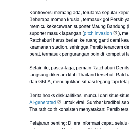
Kontroversi memang ada, terutama seputar kep
Beberapa momen krusial, termasuk gol Persib yan
memicu kekecewaan suporter Maung Bandung (Bo
suporter masuk lapangan (
pitch invasion
), me
Ratchaburi harus berlari ke ruang ganti demi ke
keamanan stadion, sehingga Persib terancam den
berat, termasuk pengurangan poin di kompetisi la
Selain itu, pasca-laga, pemain Ratchaburi Deni
langsung dikecam klub Thailand tersebut. Ratcha
dari GBLA, menunjukkan situasi tegang tapi tetap
Berita hoaks diskualifikasi muncul dari situs-sit
AI-generated
untuk viral. Sumber kredibel sep
Thairath.co.th konsisten menyatakan: Persib ter
Pelajaran penting: Di era informasi cepat, selal