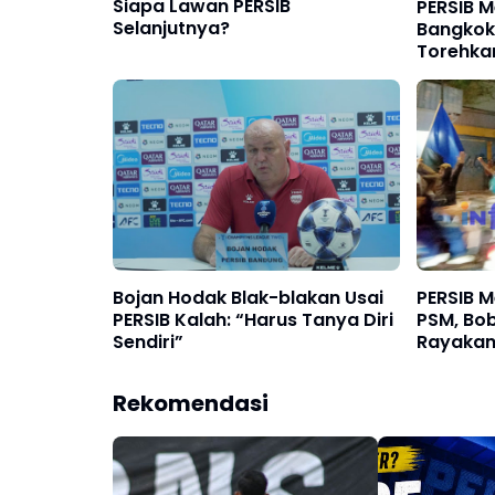
Siapa Lawan PERSIB
PERSIB M
Selanjutnya?
Bangkok 
Torehkan
Two 202
Bojan Hodak Blak-blakan Usai
PERSIB 
PERSIB Kalah: “Harus Tanya Diri
PSM, Bob
Sendiri”
Rayakan
Banceuy
Rekomendasi