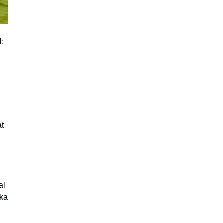
l:
at
al
eka