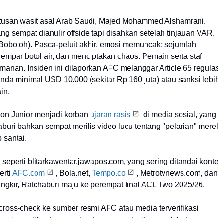
utusan wasit asal Arab Saudi, Majed Mohammed Alshamrani.
g sempat dianulir offside tapi disahkan setelah tinjauan VAR,
botoh). Pasca-peluit akhir, emosi memuncak: sejumlah
lempar botol air, dan menciptakan chaos. Pemain serta staf
amanan. Insiden ini dilaporkan AFC melanggar Article 65 regulas
da minimal USD 10.000 (sekitar Rp 160 juta) atau sanksi lebi
in.
lson Junior menjadi korban
ujaran rasis
di media sosial, yang
buri bahkan sempat merilis video lucu tentang "pelarian" mere
 santai.
us seperti blitarkawentar.jawapos.com, yang sering ditandai kont
erti
AFC.com
, Bola.net,
Tempo.co
, Metrotvnews.com, dan
singkir, Ratchaburi maju ke perempat final ACL Two 2025/26.
u cross-check ke sumber resmi AFC atau media terverifikasi