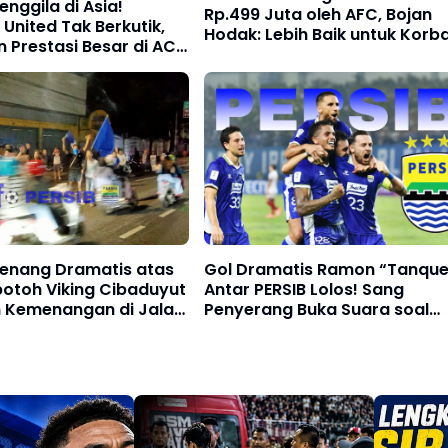
enggila di Asia!
Rp.499 Juta oleh AFC, Bojan
United Tak Berkutik,
Hodak: Lebih Baik untuk Korb
 Prestasi Besar di ACL
Bencana
5/26
Menang Dramatis atas
Gol Dramatis Ramon “Tanque
otoh Viking Cibaduyut
Antar PERSIB Lolos! Sang
 Kemenangan di Jalan
Penyerang Buka Suara soal
Tantangan Berat di ACL Two