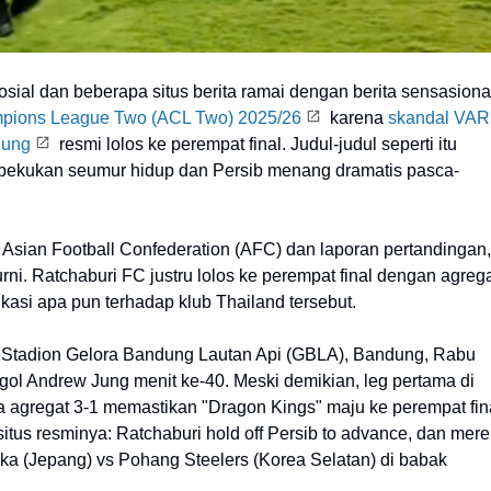
sial dan beberapa situs berita ramai dengan berita sensasiona
ions League Two (ACL Two) 2025/26
karena
skandal VAR
dung
resmi lolos ke perempat final. Judul-judul seperti itu
 dibekukan seumur hidup dan Persib menang dramatis pasca-
Asian Football Confederation (AFC) dan laporan pertandingan,
urni. Ratchaburi FC justru lolos ke perempat final dengan agreg
ikasi apa pun terhadap klub Thailand tersebut.
i Stadion Gelora Bandung Lautan Api (GBLA), Bandung, Rabu
gol Andrew Jung menit ke-40. Meski demikian, leg pertama di
ga agregat 3-1 memastikan "Dragon Kings" maju ke perempat fin
 situs resminya: Ratchaburi hold off Persib to advance, dan mer
(Jepang) vs Pohang Steelers (Korea Selatan) di babak