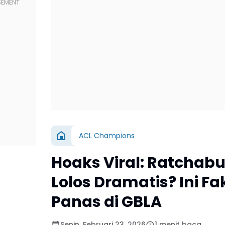
ACL Champions
Hoaks Viral: Ratchabur
Lolos Dramatis? Ini F
Panas di GBLA
Senin, Februari 23, 2026
1 menit baca