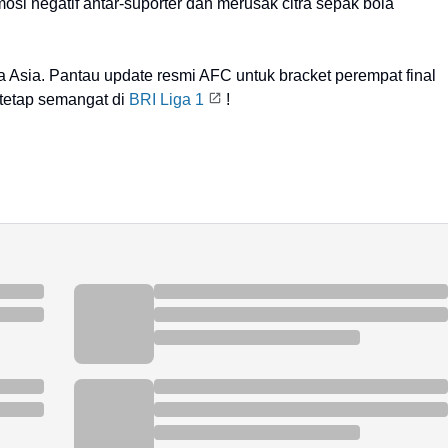
osi negatif antar-suporter dan merusak citra sepak bola
la Asia. Pantau update resmi AFC untuk bracket perempat final
tetap semangat di
BRI Liga 1
!