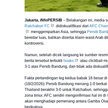
Jakarta, iNfoPERSIB
– Belakangan ini, media so
Ratchaburi FC
didiskualifikasi dari
AFC Champ
menggemparkan Asia, sehingga
Persib Ban
beredar luas, bahkan disertai klaim wasit Arab
kontroversi.
Namun, setelah dicek langsung ke sumber resmi 
berita tersebut terbukti
hoaks
atau clickbait m
3-1 atas Persib Bandung, dan tidak ada diskualif
Fakta pertandingan leg kedua babak 16 besar d
(18/2/2026): Persib Bandung menang 1-0 berkat 
Thailand berakhir 3-0 untuk Ratchaburi, sehing
zona timur. AFC sendiri mengonfirmasi hal ini di
akan menghadapi pemenang antara Gamba Osaka 
berikutnya.